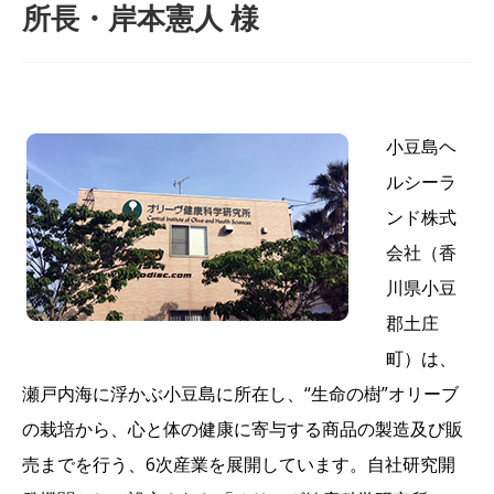
所長・岸本憲人 様
小豆島ヘ
ルシーラ
ンド株式
会社（香
川県小豆
郡土庄
町）は、
瀬戸内海に浮かぶ小豆島に所在し、“生命の樹”オリーブ
の栽培から、心と体の健康に寄与する商品の製造及び販
売までを行う、6次産業を展開しています。自社研究開