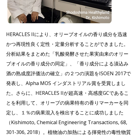
HERACLES IIにより、オリーブオイルの香り成分を迅速
かつ再現性良く定性・定量分析することができました。
分析結果をまとめた「乳酸発酵させた果実由来のオリー
ブオイルの香り成分の同定」、「香り成分による漬込み
酒の熟成度評価法の確立」の２つの演題をISOEN 2017で
発表し、Alpha MOS インダストリアル賞を受賞しまし
た。さらに、HERACLES IIが超高速・高感度GCであるこ
とを利用して、オリーブの病果特有の香りマーカーを同
定し、１％の病果混入を検出することに成功しました
（Kishimoto, Chemical Engineering Transactions, 68,
301-306, 2018）。植物油の加熱による揮発性の毒性物質